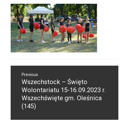
Nawigacja
Previous
wpisu
Wszechstock – Święto
Previous
post:
Wolontariatu 15-16.09.2023 r.
Wszechświęte gm. Oleśnica
(145)