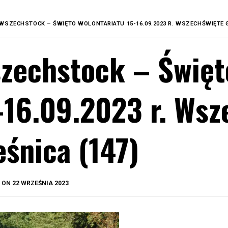
WSZECHSTOCK – ŚWIĘTO WOLONTARIATU 15-16.09.2023 R. WSZECHŚWIĘTE G
zechstock – Święt
-16.09.2023 r. Wsz
eśnica (147)
BY
D ON
22 WRZEŚNIA 2023
OKIS