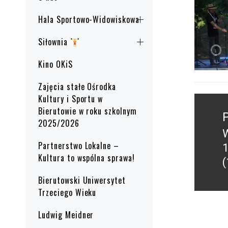
Hala Sportowo-Widowiskowa
Siłownia
Kino OKiS
Zajęcia stałe Ośrodka
Kultury i Sportu w
Nawig
Bierutowie w roku szkolnym
wpisu
2025/2026
W
P
Partnerstwo Lokalne –
1
p
Kultura to wspólna sprawa!
(
Bierutowski Uniwersytet
Trzeciego Wieku
Ludwig Meidner