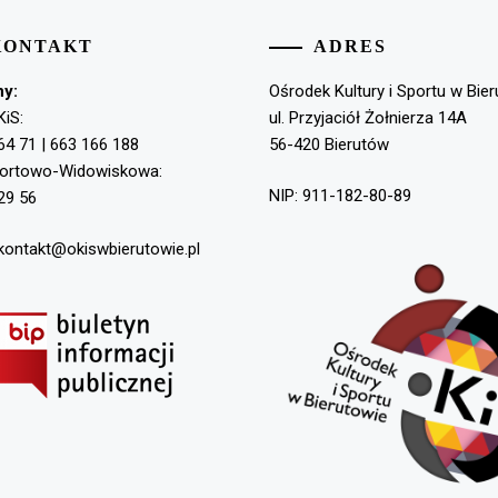
KONTAKT
ADRES
ny:
Ośrodek Kultury i Sportu w Bie
KiS:
ul. Przyjaciół Żołnierza 14A
64 71 | 663 166 188
56-420 Bierutów
portowo-Widowiskowa:
NIP: 911-182-80-89
29 56
 kontakt@okiswbierutowie.pl