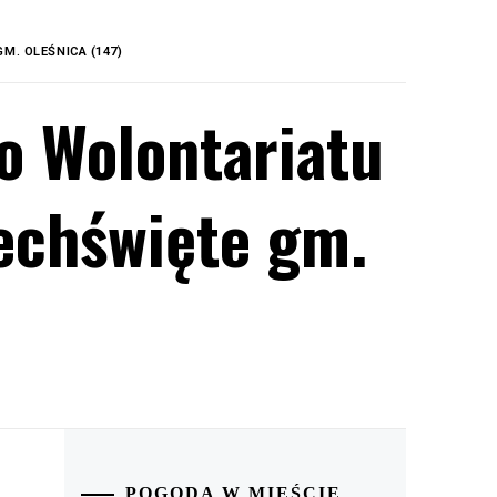
M. OLEŚNICA (147)
o Wolontariatu
echświęte gm.
POGODA W MIEŚCIE