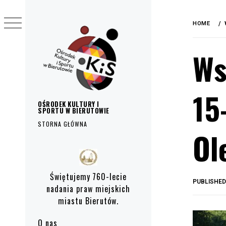
do
Skip
treści
to
HOME
content
Ws
15
OŚRODEK KULTURY I
SPORTU W BIERUTOWIE
STORNA GŁÓWNA
Ol
Primary
Menu
Świętujemy 760-lecie
PUBLISHE
nadania praw miejskich
miastu Bierutów.
O nas