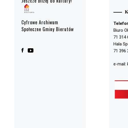
Jeszcze bliżej do kultury!
Cyfrowe Archiwum
Telefo
Społeczne Gminy Bierutów
Biuro O
71 314 
Hala S
71 396 
e-mail: