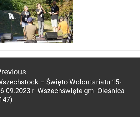
acja
Previous
szechstock – Święto Wolontariatu 15-
revious
6.09.2023 r. Wszechświęte gm. Oleśnica
ost:
147)