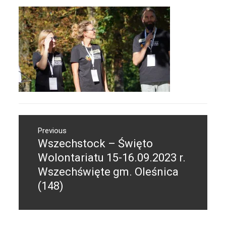
Nawigacja
Previous
wpisu
Wszechstock – Święto
Previous
post:
Wolontariatu 15-16.09.2023 r.
Wszechświęte gm. Oleśnica
(148)