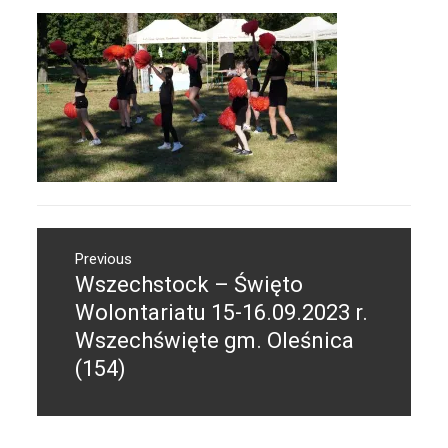
Nawigacja
Previous
wpisu
Wszechstock – Święto
Previous
post:
Wolontariatu 15-16.09.2023 r.
Wszechświęte gm. Oleśnica
(154)