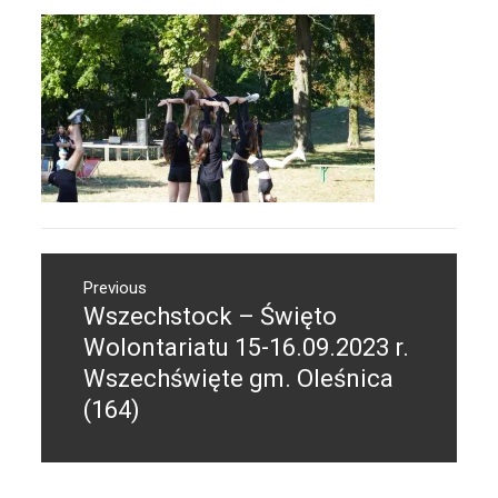
Nawigacja
Previous
wpisu
Wszechstock – Święto
Previous
post:
Wolontariatu 15-16.09.2023 r.
Wszechświęte gm. Oleśnica
(164)