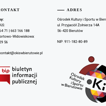
KONTAKT
ADRES
ny:
Ośrodek Kultury i Sportu w Bie
KiS:
ul. Przyjaciół Żołnierza 14A
64 71 | 663 166 188
56-420 Bierutów
portowo-Widowiskowa:
NIP: 911-182-80-89
29 56
 kontakt@okiswbierutowie.pl