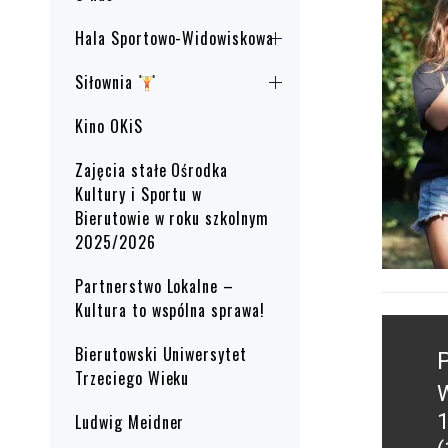
Hala Sportowo-Widowiskowa
Siłownia
Kino OKiS
Zajęcia stałe Ośrodka
Kultury i Sportu w
Bierutowie w roku szkolnym
2025/2026
Partnerstwo Lokalne –
Kultura to wspólna sprawa!
Nawig
wpisu
Bierutowski Uniwersytet
Trzeciego Wieku
W
P
1
Ludwig Meidner
p