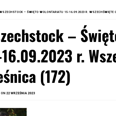
WSZECHSTOCK – ŚWIĘTO WOLONTARIATU 15-16.09.2023 R. WSZECHŚWIĘTE G
zechstock – Święt
-16.09.2023 r. Wsz
eśnica (172)
BY
D ON
22 WRZEŚNIA 2023
OKIS