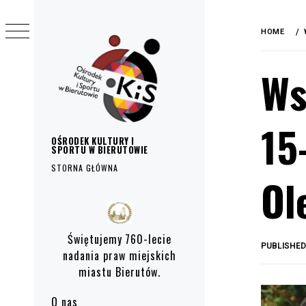
do
Skip
treści
to
HOME
content
Ws
15
OŚRODEK KULTURY I
SPORTU W BIERUTOWIE
STORNA GŁÓWNA
Ol
Primary
Menu
Świętujemy 760-lecie
PUBLISHE
nadania praw miejskich
miastu Bierutów.
O nas