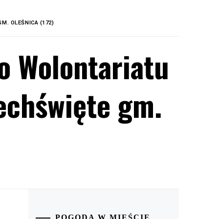
M. OLEŚNICA (172)
o Wolontariatu
echświęte gm.
POGODA W MIEŚCIE