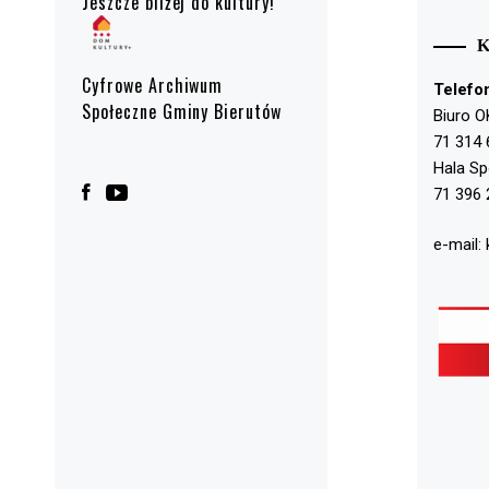
Jeszcze bliżej do kultury!
Cyfrowe Archiwum
Telefo
Społeczne Gminy Bierutów
Biuro O
71 314 
Hala S
71 396 
e-mail: