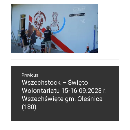
Nawigacja
Previous
wpisu
Wszechstock – Święto
Previous
post:
Wolontariatu 15-16.09.2023 r.
Wszechświęte gm. Oleśnica
(180)