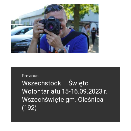
Nawigacja
Previous
wpisu
Wszechstock – Święto
Previous
post:
Wolontariatu 15-16.09.2023 r.
Wszechświęte gm. Oleśnica
(192)