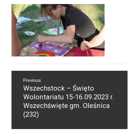
Nawigacja
Previous
wpisu
Wszechstock – Święto
Previous
post:
Wolontariatu 15-16.09.2023 r.
Wszechświęte gm. Oleśnica
(232)