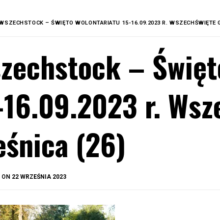
WSZECHSTOCK – ŚWIĘTO WOLONTARIATU 15-16.09.2023 R. WSZECHŚWIĘTE G
zechstock – Święt
-16.09.2023 r. Wsz
eśnica (26)
BY
D ON
22 WRZEŚNIA 2023
OKIS