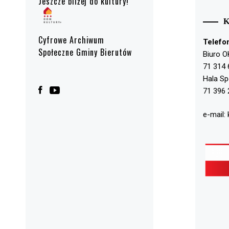
Jeszcze bliżej do kultury!
Cyfrowe Archiwum
Telefo
Społeczne Gminy Bierutów
Biuro O
71 314 
Hala S
71 396 
e-mail: