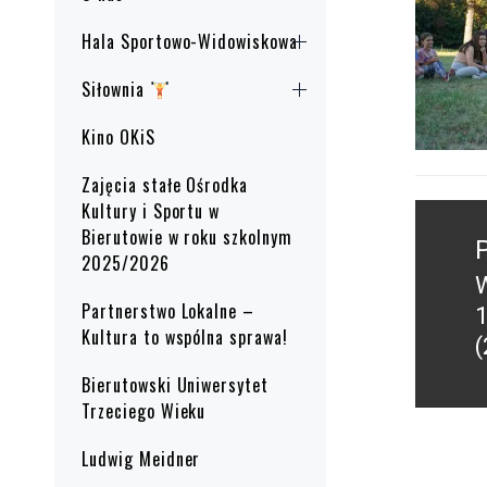
Hala Sportowo-Widowiskowa
Siłownia
Kino OKiS
Zajęcia stałe Ośrodka
Kultury i Sportu w
Nawig
Bierutowie w roku szkolnym
wpisu
2025/2026
W
P
Partnerstwo Lokalne –
1
p
Kultura to wspólna sprawa!
(
Bierutowski Uniwersytet
Trzeciego Wieku
Ludwig Meidner