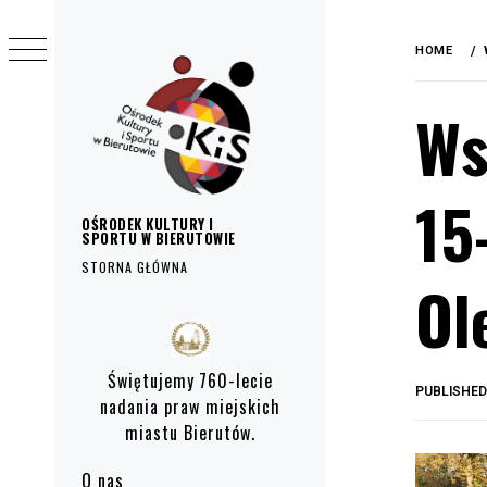
do
Skip
treści
to
HOME
content
Ws
15
OŚRODEK KULTURY I
SPORTU W BIERUTOWIE
STORNA GŁÓWNA
Ol
Primary
Menu
Świętujemy 760-lecie
PUBLISHE
nadania praw miejskich
miastu Bierutów.
O nas