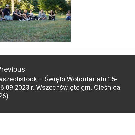
acja
Previous
szechstock – Święto Wolontariatu 15-
revious
6.09.2023 r. Wszechświęte gm. Oleśnica
ost:
26)