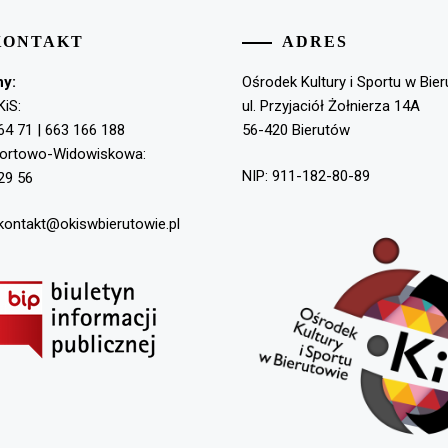
KONTAKT
ADRES
ny:
Ośrodek Kultury i Sportu w Bie
KiS:
ul. Przyjaciół Żołnierza 14A
64 71 | 663 166 188
56-420 Bierutów
portowo-Widowiskowa:
NIP: 911-182-80-89
29 56
 kontakt@okiswbierutowie.pl