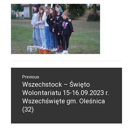
Nawigacja
Previous
wpisu
Wszechstock – Święto
Previous
post:
Wolontariatu 15-16.09.2023 r.
Wszechświęte gm. Oleśnica
(32)