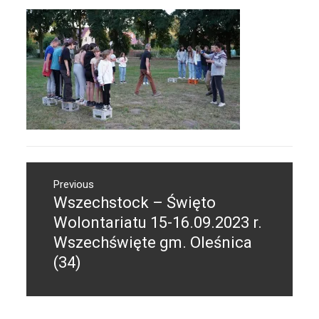
Nawigacja
Previous
wpisu
Wszechstock – Święto
Previous
post:
Wolontariatu 15-16.09.2023 r.
Wszechświęte gm. Oleśnica
(34)