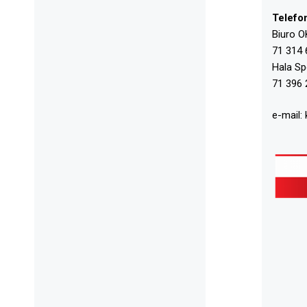
Telefo
Biuro O
71 314 
Hala S
71 396 
e-mail: