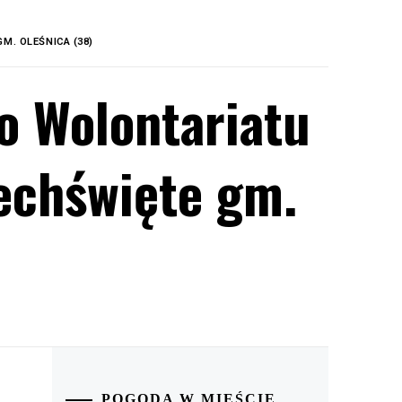
M. OLEŚNICA (38)
o Wolontariatu
echświęte gm.
POGODA W MIEŚCIE