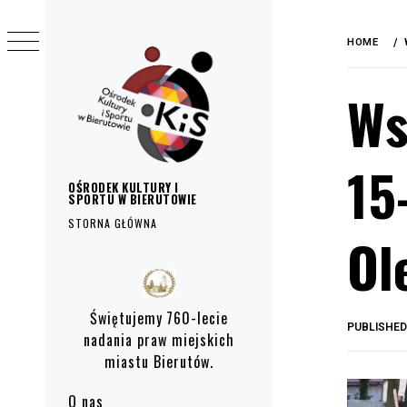
do
Skip
treści
to
HOME
content
Ws
15
OŚRODEK KULTURY I
SPORTU W BIERUTOWIE
STORNA GŁÓWNA
Ol
Primary
Menu
Świętujemy 760-lecie
PUBLISHE
nadania praw miejskich
miastu Bierutów.
O nas