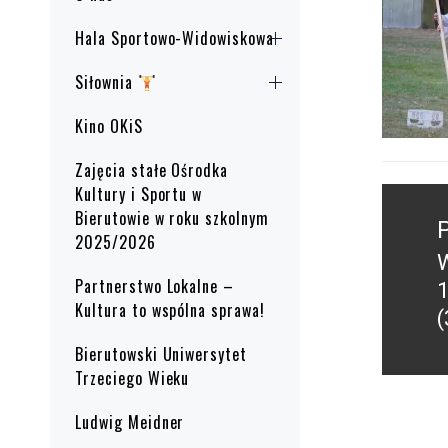
Hala Sportowo-Widowiskowa
Siłownia
Kino OKiS
Zajęcia stałe Ośrodka
Kultury i Sportu w
Nawig
Bierutowie w roku szkolnym
wpisu
2025/2026
W
P
Partnerstwo Lokalne –
1
p
Kultura to wspólna sprawa!
(
Bierutowski Uniwersytet
Trzeciego Wieku
Ludwig Meidner