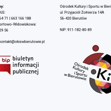
ny:
Ośrodek Kultury i Sportu w Bie
KiS:
ul. Przyjaciół Żołnierza 14A
64 71 | 663 166 188
56-420 Bierutów
portowo-Widowiskowa:
NIP: 911-182-80-89
29 56
 kontakt@okiswbierutowie.pl