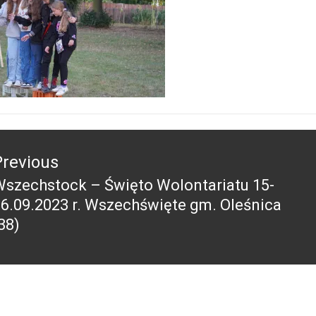
acja
Previous
szechstock – Święto Wolontariatu 15-
revious
6.09.2023 r. Wszechświęte gm. Oleśnica
ost:
38)