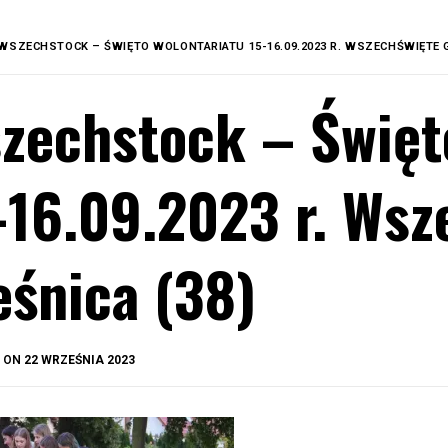
WSZECHSTOCK – ŚWIĘTO WOLONTARIATU 15-16.09.2023 R. WSZECHŚWIĘTE G
zechstock – Święt
-16.09.2023 r. Wsz
eśnica (38)
BY
D ON
22 WRZEŚNIA 2023
OKIS