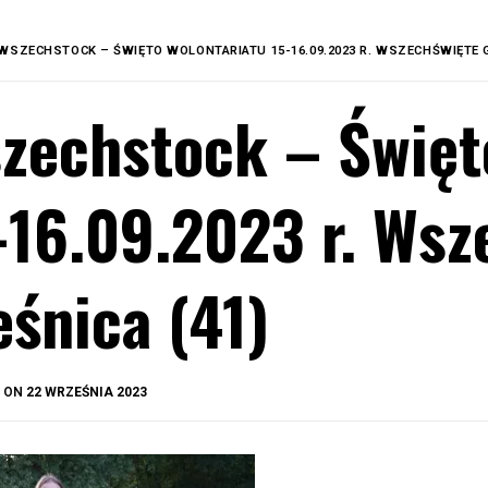
WSZECHSTOCK – ŚWIĘTO WOLONTARIATU 15-16.09.2023 R. WSZECHŚWIĘTE G
zechstock – Święt
-16.09.2023 r. Wsz
eśnica (41)
BY
D ON
22 WRZEŚNIA 2023
OKIS