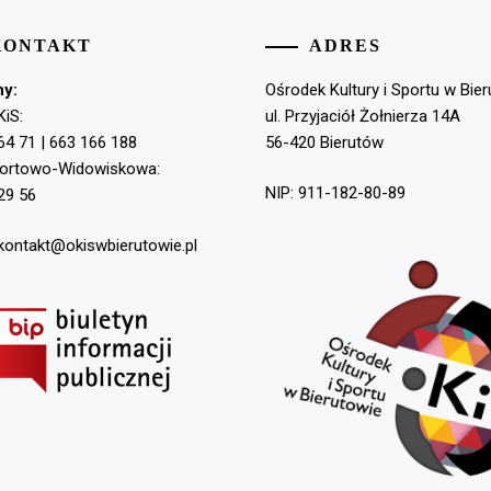
KONTAKT
ADRES
ny:
Ośrodek Kultury i Sportu w Bie
KiS:
ul. Przyjaciół Żołnierza 14A
64 71 | 663 166 188
56-420 Bierutów
portowo-Widowiskowa:
NIP: 911-182-80-89
29 56
 kontakt@okiswbierutowie.pl