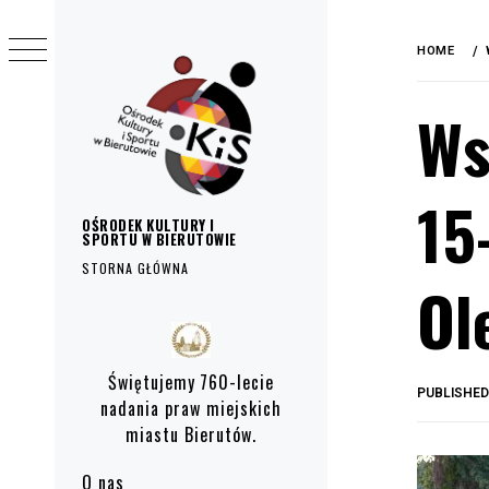
do
Skip
treści
to
HOME
content
Ws
15
OŚRODEK KULTURY I
SPORTU W BIERUTOWIE
STORNA GŁÓWNA
Ol
Primary
Menu
Świętujemy 760-lecie
PUBLISHE
nadania praw miejskich
miastu Bierutów.
O nas