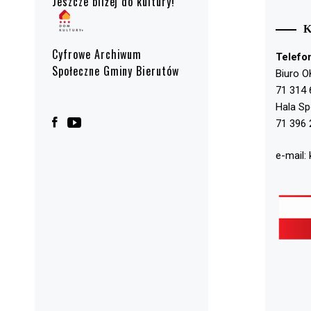
Jeszcze bliżej do kultury!
Cyfrowe Archiwum
Telefo
Społeczne Gminy Bierutów
Biuro O
71 314 
Hala S
71 396 
e-mail: