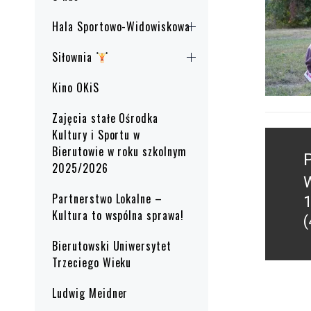
Hala Sportowo-Widowiskowa
Siłownia
Kino OKiS
Zajęcia stałe Ośrodka
Kultury i Sportu w
Nawig
Bierutowie w roku szkolnym
wpisu
2025/2026
W
P
Partnerstwo Lokalne –
1
p
Kultura to wspólna sprawa!
(
Bierutowski Uniwersytet
Trzeciego Wieku
Ludwig Meidner