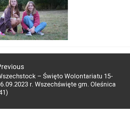
acja
Previous
szechstock – Święto Wolontariatu 15-
revious
6.09.2023 r. Wszechświęte gm. Oleśnica
ost:
41)