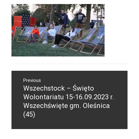
Nawigacja
Previous
wpisu
Wszechstock – Święto
Previous
post:
Wolontariatu 15-16.09.2023 r.
Wszechświęte gm. Oleśnica
(45)