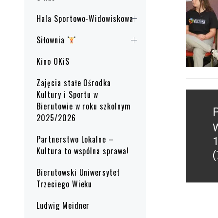
Hala Sportowo-Widowiskowa
Siłownia
Kino OKiS
Zajęcia stałe Ośrodka
Kultury i Sportu w
Nawig
Bierutowie w roku szkolnym
wpisu
2025/2026
W
P
Partnerstwo Lokalne –
1
p
Kultura to wspólna sprawa!
(
Bierutowski Uniwersytet
Trzeciego Wieku
Ludwig Meidner