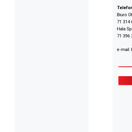
Telefo
Biuro O
71 314 
Hala S
71 396 
e-mail: