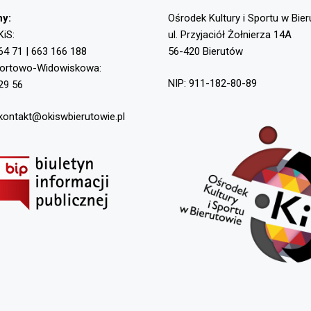
ny:
Ośrodek Kultury i Sportu w Bie
KiS:
ul. Przyjaciół Żołnierza 14A
64 71 | 663 166 188
56-420 Bierutów
portowo-Widowiskowa:
NIP: 911-182-80-89
29 56
 kontakt@okiswbierutowie.pl