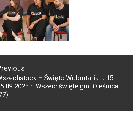
acja
Previous
szechstock – Święto Wolontariatu 15-
revious
6.09.2023 r. Wszechświęte gm. Oleśnica
ost:
77)