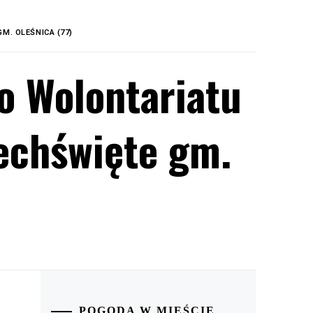
M. OLEŚNICA (77)
o Wolontariatu
echświęte gm.
POGODA W MIEŚCIE