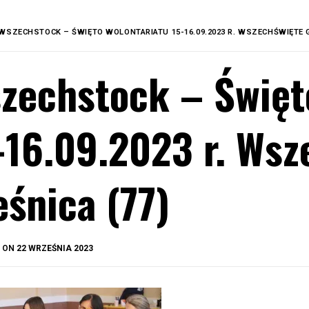
WSZECHSTOCK – ŚWIĘTO WOLONTARIATU 15-16.09.2023 R. WSZECHŚWIĘTE G
zechstock – Święt
-16.09.2023 r. Wsz
eśnica (77)
BY
D ON
22 WRZEŚNIA 2023
OKIS