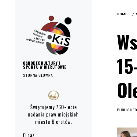
do
Skip
treści
to
HOME
content
Ws
15
OŚRODEK KULTURY I
SPORTU W BIERUTOWIE
STORNA GŁÓWNA
Ol
Primary
Menu
Świętujemy 760-lecie
PUBLISHE
nadania praw miejskich
miastu Bierutów.
O nas