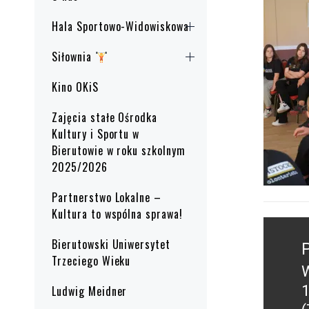
Hala Sportowo-Widowiskowa
Siłownia
Kino OKiS
Zajęcia stałe Ośrodka
Kultury i Sportu w
Bierutowie w roku szkolnym
2025/2026
Partnerstwo Lokalne –
Kultura to wspólna sprawa!
Nawig
wpisu
Bierutowski Uniwersytet
Trzeciego Wieku
W
P
1
Ludwig Meidner
p