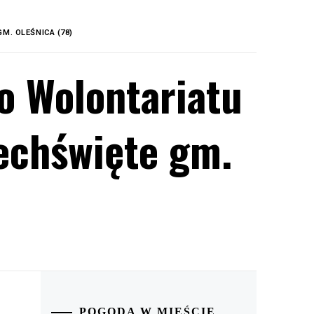
M. OLEŚNICA (78)
o Wolontariatu
echświęte gm.
POGODA W MIEŚCIE