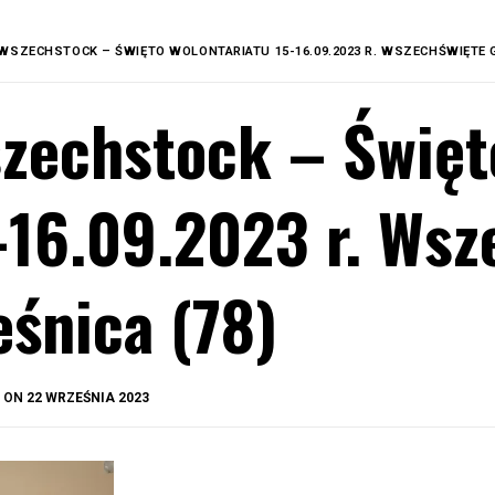
WSZECHSTOCK – ŚWIĘTO WOLONTARIATU 15-16.09.2023 R. WSZECHŚWIĘTE G
zechstock – Święt
-16.09.2023 r. Wsz
eśnica (78)
BY
D ON
22 WRZEŚNIA 2023
OKIS