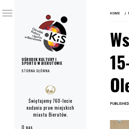
do
Skip
treści
to
HOME
content
Ws
15
OŚRODEK KULTURY I
SPORTU W BIERUTOWIE
STORNA GŁÓWNA
Ol
Primary
Menu
Świętujemy 760-lecie
PUBLISHE
nadania praw miejskich
miastu Bierutów.
O nas