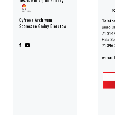
Jeszcze bliżej do kultury!
Cyfrowe Archiwum
Telefo
Społeczne Gminy Bierutów
Biuro O
71 314 
Hala S
71 396 
e-mail: