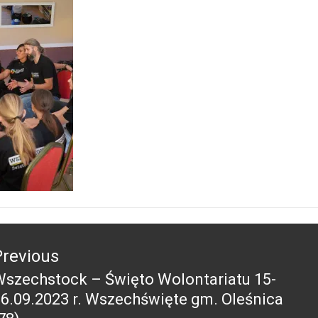
acja
Previous
szechstock – Święto Wolontariatu 15-
revious
6.09.2023 r. Wszechświęte gm. Oleśnica
ost: