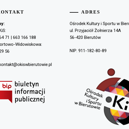
KONTAKT
ADRES
ny:
Ośrodek Kultury i Sportu w Bie
KiS:
ul. Przyjaciół Żołnierza 14A
64 71 | 663 166 188
56-420 Bierutów
portowo-Widowiskowa:
NIP: 911-182-80-89
29 56
 kontakt@okiswbierutowie.pl