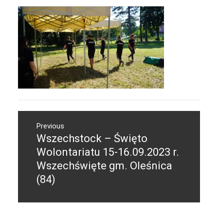
Nawigacja
Previous
wpisu
Wszechstock – Święto
Previous
post:
Wolontariatu 15-16.09.2023 r.
Wszechświęte gm. Oleśnica
(84)