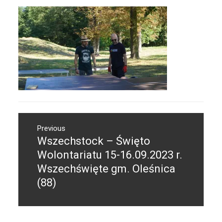
Nawigacja
Previous
wpisu
Wszechstock – Święto
Previous
post:
Wolontariatu 15-16.09.2023 r.
Wszechświęte gm. Oleśnica
(88)