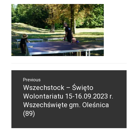
Nawigacja
Previous
wpisu
Wszechstock – Święto
Previous
post:
Wolontariatu 15-16.09.2023 r.
Wszechświęte gm. Oleśnica
(89)