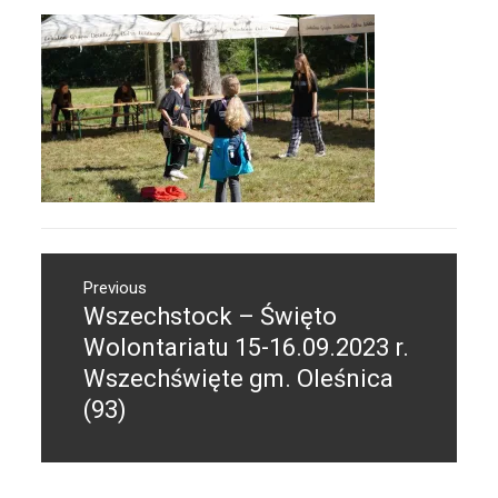
Nawigacja
Previous
wpisu
Wszechstock – Święto
Previous
post:
Wolontariatu 15-16.09.2023 r.
Wszechświęte gm. Oleśnica
(93)