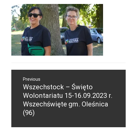
Nawigacja
Previous
wpisu
Wszechstock – Święto
Previous
post:
Wolontariatu 15-16.09.2023 r.
Wszechświęte gm. Oleśnica
(96)