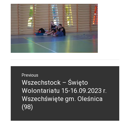
Nawigacja
Previous
wpisu
Wszechstock – Święto
Previous
post:
Wolontariatu 15-16.09.2023 r.
Wszechświęte gm. Oleśnica
(98)