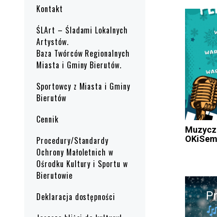
Kontakt
ŚLArt – Śladami Lokalnych
Artystów.
Baza Twórców Regionalnych
Miasta i Gminy Bierutów.
Sportowcy z Miasta i Gminy
Bierutów
Cennik
Muzyczn
OKiSe
Procedury/Standardy
Ochrony Małoletnich w
Ośrodku Kultury i Sportu w
Bierutowie
Nawig
wpisu
P
Deklaracja dostępności
Pr