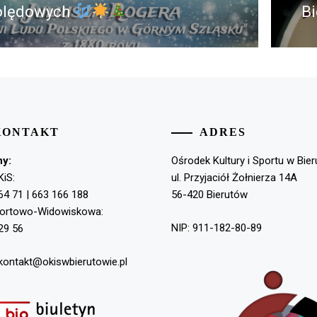
olędowych
Bi
st:
po
KONTAKT
ADRES
ny:
Ośrodek Kultury i Sportu w Bie
KiS:
ul. Przyjaciół Żołnierza 14A
64 71 | 663 166 188
56-420 Bierutów
portowo-Widowiskowa:
NIP: 911-182-80-89
29 56
 kontakt@okiswbierutowie.pl