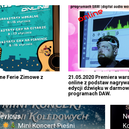
e Ferie Zimowe z
21.05.2020 Premiera war
m
online z podstaw nagrywa
edycji dźwięku w darmo
programach DAW.
acja
revious
N
Mini Koncert Pieśni
K
evious
N