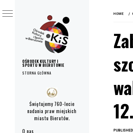
do
Skip
treści
to
HOME
content
Za
sz
OŚRODEK KULTURY I
SPORTU W BIERUTOWIE
STORNA GŁÓWNA
wa
Primary
Menu
12
Świętujemy 760-lecie
nadania praw miejskich
miastu Bierutów.
O nas
PUBLISHE