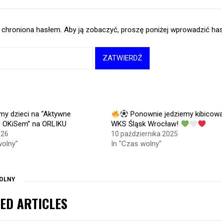
OKIS
t chroniona hasłem. Aby ją zobaczyć, proszę poniżej wprowadzić has
y dzieci na “Aktywne
Ponownie jedziemy kibicow
z OKiSem” na ORLIKU
WKS Śląsk Wrocław!
026
10 października 2025
wolny"
In "Czas wolny"
OLNY
ED ARTICLES