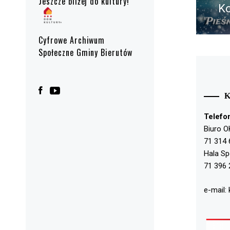
Jeszcze bliżej do kultury!
K
po
Cyfrowe Archiwum
Społeczne Gminy Bierutów
Telefo
Biuro O
71 314 
Hala S
71 396 
e-mail: