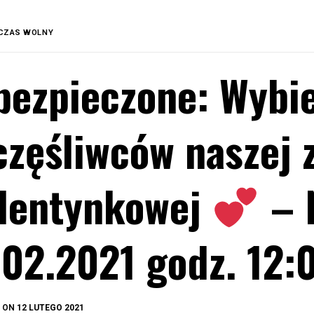
CZAS WOLNY
bezpieczone: Wyb
częśliwców naszej
lentynkowej
– 
.02.2021 godz. 12
BY
D ON
12 LUTEGO 2021