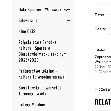
Hala Sportowo-Widowiskowa
Treść jes
Siłownia
Hasło:
Kino OKiS
Zajęcia stałe Ośrodka
Kultury i Sportu w
Related
Bierutowie w roku szkolnym
Zapraszam
2025/2026
Wakacje 
22 lipca 2
Partnerstwo Lokalne –
In "Czas 
Kultura to wspólna sprawa!
Bierutowski Uniwersytet
CZAS W
Trzeciego Wieku
RELAT
Ludwig Meidner