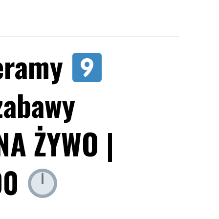
ieramy
 zabawy
NA ŻYWO |
:00