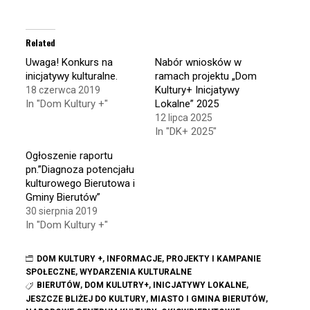
share
share
on
on
Twitter
Facebook
(Opens
(Opens
in
in
Related
new
new
window)
window)
Uwaga! Konkurs na
Nabór wniosków w
inicjatywy kulturalne.
ramach projektu „Dom
Kultury+ Inicjatywy
18 czerwca 2019
In "Dom Kultury +"
Lokalne” 2025
12 lipca 2025
In "DK+ 2025"
Ogłoszenie raportu
pn.”Diagnoza potencjału
kulturowego Bierutowa i
Gminy Bierutów”
30 sierpnia 2019
In "Dom Kultury +"
DOM KULTURY +
,
INFORMACJE
,
PROJEKTY I KAMPANIE
SPOŁECZNE
,
WYDARZENIA KULTURALNE
BIERUTÓW
,
DOM KULUTRY+
,
INICJATYWY LOKALNE
,
JESZCZE BLIŻEJ DO KULTURY
,
MIASTO I GMINA BIERUTÓW
,