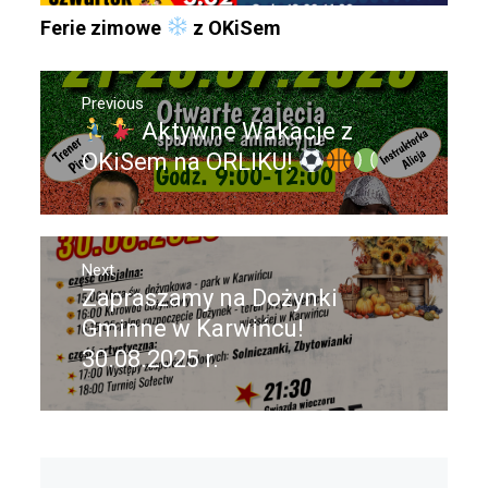
Ferie zimowe
z OKiSem
Nawigacja
Previous
wpisu
Aktywne Wakacje z
Previous
post:
OKiSem na ORLIKU!
Next
Zapraszamy na Dożynki
Next
post:
Gminne w Karwińcu!
30.08.2025 r.