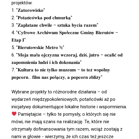
projektów:
1. "𝐙𝐚𝐭𝐨𝐫𝐨𝐰𝐢𝐬𝐤𝐨"
2. "𝐏𝐨𝐭𝐚𝐧́𝐜𝐨́𝐰𝐤𝐚 𝐩𝐨𝐝 𝐜𝐡𝐦𝐮𝐫𝐤𝐚̨"
3. "𝐙𝐚𝐩𝐥𝐚𝐭𝐚𝐧𝐞 𝐜𝐡𝐰𝐢𝐥𝐞 – 𝐬𝐳𝐭𝐮𝐤𝐚 𝐛𝐲𝐜𝐢𝐚 𝐫𝐚𝐳𝐞𝐦"
4. "𝐂𝐲𝐟𝐫𝐨𝐰𝐞 𝐀𝐫𝐜𝐡𝐢𝐰𝐮𝐦 𝐒𝐩𝐨ł𝐞𝐜𝐳𝐧𝐞 𝐆𝐦𝐢𝐧𝐲 𝐁𝐢𝐞𝐫𝐮𝐭𝐨́𝐰 –
𝐄𝐭𝐚𝐩 𝐈"
5. "𝐁𝐢𝐞𝐫𝐮𝐭𝐨𝐰𝐬𝐤𝐢𝐞 𝐌𝐞𝐭𝐫𝐨 ½"
6. "𝐌𝐨𝐣𝐚 𝐦𝐚ł𝐚 𝐨𝐣𝐜𝐳𝐲𝐳𝐧𝐚 𝐰𝐜𝐳𝐨𝐫𝐚𝐣, 𝐝𝐳𝐢𝐬́, 𝐣𝐮𝐭𝐫𝐨 – 𝐨𝐜𝐚𝐥𝐢𝐜́ 𝐨𝐝
𝐳𝐚𝐩𝐨𝐦𝐧𝐢𝐞𝐧𝐢𝐚 𝐥𝐮𝐝𝐳𝐢 𝐢 𝐢𝐜𝐡 𝐝𝐨𝐤𝐨𝐧𝐚𝐧𝐢𝐚"
7. "𝐊𝐮𝐥𝐭𝐮𝐫𝐚 𝐭𝐨 𝐧𝐢𝐞 𝐭𝐲𝐥𝐤𝐨 𝐦𝐮𝐳𝐞𝐮𝐦 – 𝐭𝐨 𝐭𝐞𝐳̇ 𝐰𝐬𝐩𝐨́𝐥𝐧𝐲
𝐩𝐨𝐩𝐜𝐨𝐫𝐧… 𝐟𝐢𝐥𝐦 𝐧𝐚𝐬 𝐩𝐨ł𝐚̨𝐜𝐳𝐲, 𝐚 𝐩𝐨𝐩𝐜𝐨𝐫𝐧 𝐳𝐛𝐥𝐢𝐳̇𝐲"
Wybrane projekty to różnorodne działania – od
wydarzeń międzypokoleniowych, potańcówki aż po
inicjatywy dokumentujące lokalne historie i wspomnienia.
Pamiętajcie – tylko te pomysły, o których się nie
mówi, nie mają szans na realizację. Te, które nie
otrzymały dofinansowania tym razem, wciąż zostają z
nami w głowie - wierzymy, że ich czas też jeszcze