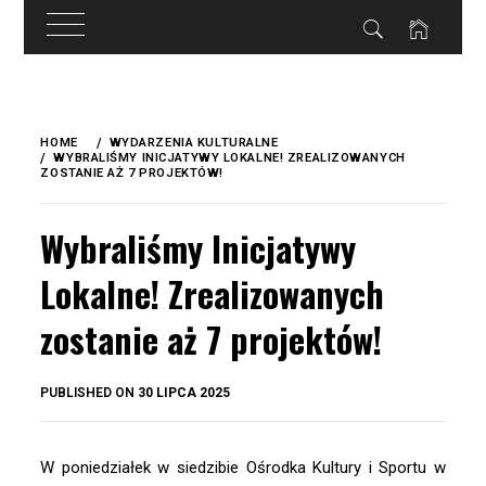
do
treści
Skip
to
HOME
WYDARZENIA KULTURALNE
content
WYBRALIŚMY INICJATYWY LOKALNE! ZREALIZOWANYCH
ZOSTANIE AŻ 7 PROJEKTÓW!
Wybraliśmy Inicjatywy
Lokalne! Zrealizowanych
zostanie aż 7 projektów!
BY
PUBLISHED ON
30 LIPCA 2025
OKIS
W poniedziałek w siedzibie Ośrodka Kultury i Sportu w