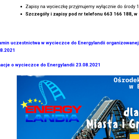
Zapisy na wycieczkę przyjmujemy wyłącznie do środy 18
Szczegóły i zapisy pod nr telefonu 663 166 188, w 
amin uczestnictwa w wycieczce do Energylandii organizowanej 
08.2021
macje o wycieczce do Energylandii 23.08.2021