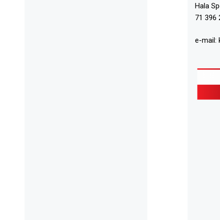
Hala S
71 396 
e-mail: