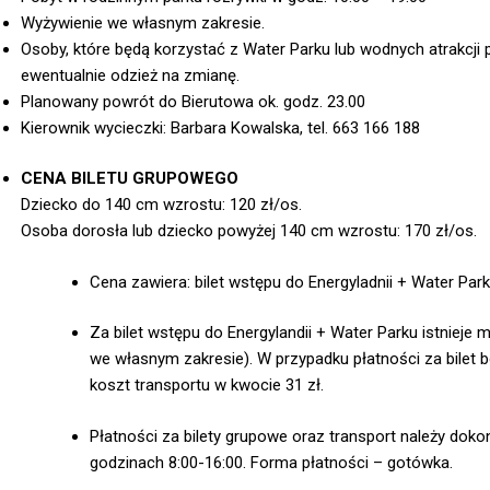
Wyżywienie we własnym zakresie.
Osoby, które będą korzystać z Water Parku lub wodnych atrakcji p
ewentualnie odzież na zmianę.
Planowany powrót do Bierutowa ok. godz. 23.00
Kierownik wycieczki: Barbara Kowalska, tel. 663 166 188
CENA BILETU GRUPOWEGO
Dziecko do 140 cm wzrostu: 120 zł/os.
Osoba dorosła lub dziecko powyżej 140 cm wzrostu: 170 zł/os.
Cena zawiera: bilet wstępu
do
Energyladnii + Water Par
Za bilet wstępu do Energylandii + Water Parku istni
we własnym zakresie). W przypadku płatności za bilet 
koszt transportu w kwocie 31 zł.
Płatności za bilety grupowe oraz transport należy dokon
godzinach 8:00-16:00. Forma płatności – gotówka.