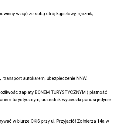
owinny wziąć ze sobą strój kąpielowy, ręcznik,
k,
transport autokarem, ubezpieczenie NNW.
eje możliwość zapłaty BONEM TURYSTYCZNYM ( płatność
bonem turystycznym, uczestnik wycieczki ponosi jedynie
ywać w biurze OKiS przy ul. Przyjaciół Żołnierza 14a w