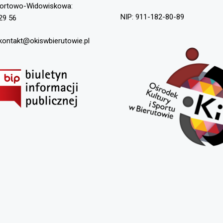
portowo-Widowiskowa:
NIP: 911-182-80-89
29 56
 kontakt@okiswbierutowie.pl