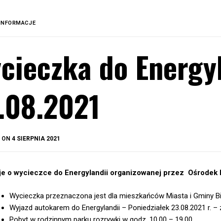
INFORMACJE
cieczka do Energy
.08.2021
BY
D ON
4 SIERPNIA 2021
OKIS
je o wycieczce do Energylandii
organizowanej przez Ośrodek K
Wycieczka przeznaczona jest dla mieszkańców Miasta i Gminy Bi
Wyjazd autokarem do Energylandii – Poniedziałek 23.08.2021 r. – 
Pobyt w rodzinnym parku rozrywki w godz. 10.00 – 19.00