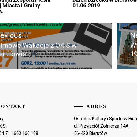
 Miasta i Gminy
01.06.2019
w.
acja
revious
N
ilmowe Wakacje z OKiS w
W
evious
N
erutowie”
19
st:
po
KONTAKT
ADRES
ny:
Ośrodek Kultury i Sportu w Bie
KiS:
ul. Przyjaciół Żołnierza 14A
64 71 | 663 166 188
56-420 Bierutów