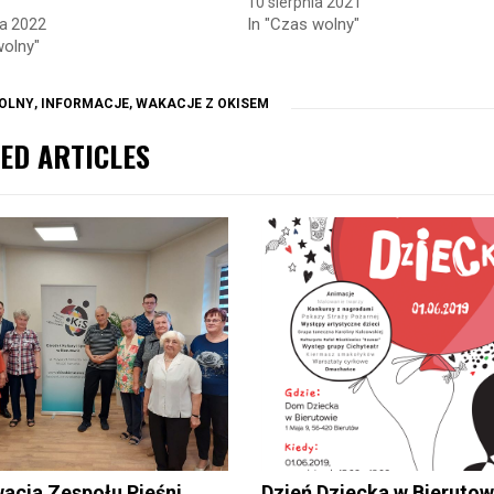
10 sierpnia 2021
In "Czas wolny"
a 2022
wolny"
OLNY
,
INFORMACJE
,
WAKACJE Z OKISEM
ED ARTICLES
acja Zespołu Pieśni
Dzień Dziecka w Bierutow