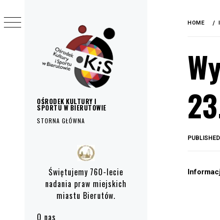
do
Skip
treści
to
HOME
content
Wy
23
OŚRODEK KULTURY I
SPORTU W BIERUTOWIE
STORNA GŁÓWNA
PUBLISHE
Primary
Menu
Świętujemy 760-lecie
Informac
nadania praw miejskich
miastu Bierutów.
O nas