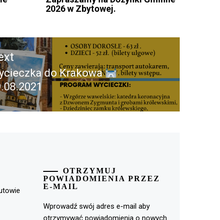
2026 w Zbytowej.
ext
ycieczka do Krakowa
ext
.08.2021
st:
OTRZYMUJ
POWIADOMIENIA PRZEZ
E-MAIL
rutowie
Wprowadź swój adres e-mail aby
otrzymywać powiadomienia o nowych