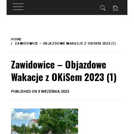
do
treści
Skip
to
HOME
content
ZAWIDOWICE – OBJAZDOWE WAKACJE Z OKISEM 2023 (1)
Zawidowice – Objazdowe
Wakacje z OKiSem 2023 (1)
BY
PUBLISHED ON
9 WRZEŚNIA 2023
OKIS