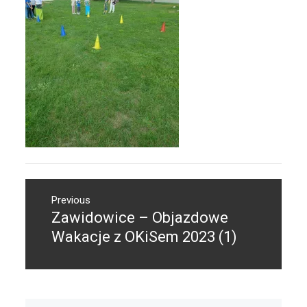
Nawigacja
Previous
wpisu
Zawidowice – Objazdowe
Previous
post:
Wakacje z OKiSem 2023 (1)