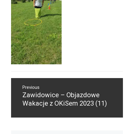
Nawigacja
Previous
wpisu
Zawidowice – Objazdowe
Previous
post:
Wakacje z OKiSem 2023 (11)