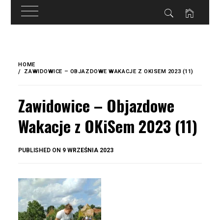
do
treści
Skip
to
HOME
content
ZAWIDOWICE – OBJAZDOWE WAKACJE Z OKISEM 2023 (11)
Zawidowice – Objazdowe
Wakacje z OKiSem 2023 (11)
BY
PUBLISHED ON
9 WRZEŚNIA 2023
OKIS