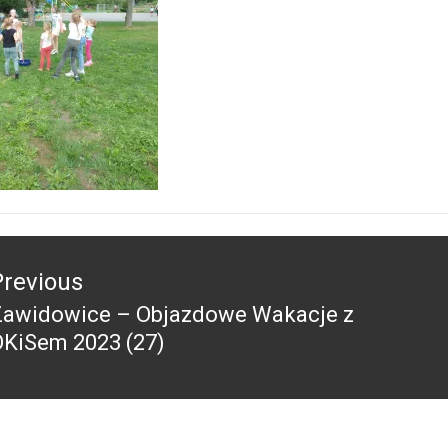
acja
Previous
Zawidowice – Objazdowe Wakacje z
revious
OKiSem 2023 (27)
ost: