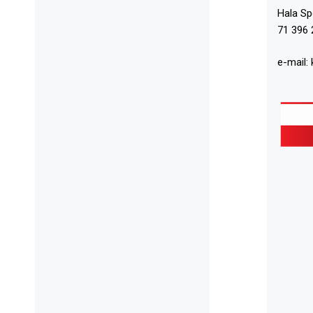
Hala S
71 396 
e-mail: