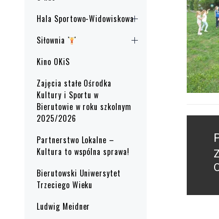
Hala Sportowo-Widowiskowa
Siłownia
Kino OKiS
Zajęcia stałe Ośrodka
Kultury i Sportu w
Bierutowie w roku szkolnym
2025/2026
Nawig
wpisu
Partnerstwo Lokalne –
Kultura to wspólna sprawa!
P
Bierutowski Uniwersytet
p
Trzeciego Wieku
Ludwig Meidner