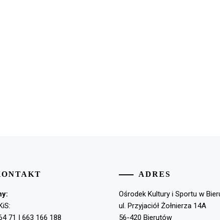
KONTAKT
ADRES
ny:
Ośrodek Kultury i Sportu w Bie
KiS:
ul. Przyjaciół Żołnierza 14A
64 71 | 663 166 188
56-420 Bierutów