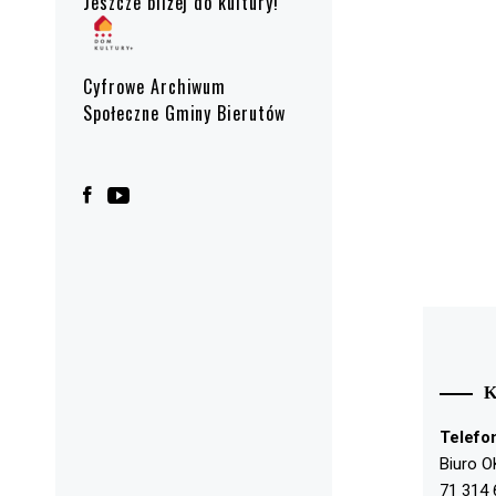
Jeszcze bliżej do kultury!
Cyfrowe Archiwum
Społeczne Gminy Bierutów
Telefo
Biuro O
71 314 