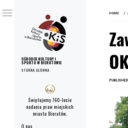
do
Skip
treści
to
HOME
content
Za
OK
OŚRODEK KULTURY I
SPORTU W BIERUTOWIE
STORNA GŁÓWNA
PUBLISHE
Primary
Menu
Świętujemy 760-lecie
nadania praw miejskich
miastu Bierutów.
O nas