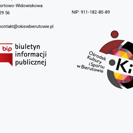
portowo-Widowiskowa:
NIP: 911-182-80-89
29 56
 kontakt@okiswbierutowie.pl