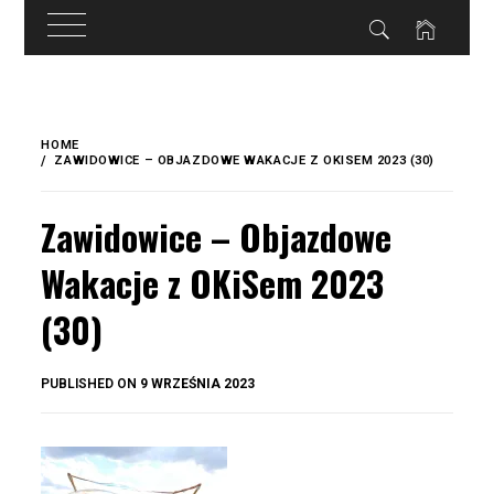
do
treści
Skip
to
HOME
content
ZAWIDOWICE – OBJAZDOWE WAKACJE Z OKISEM 2023 (30)
Zawidowice – Objazdowe
Wakacje z OKiSem 2023
(30)
BY
PUBLISHED ON
9 WRZEŚNIA 2023
OKIS