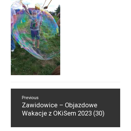
Nawigacja
Previous
wpisu
Zawidowice – Objazdowe
Previous
post:
Wakacje z OKiSem 2023 (30)