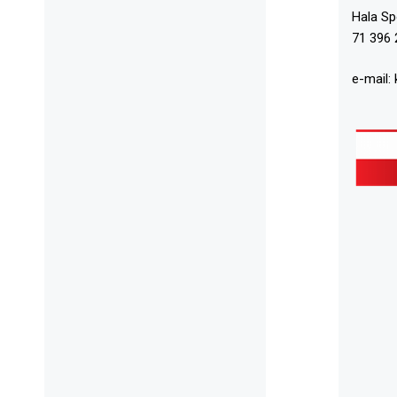
Hala S
71 396 
e-mail: