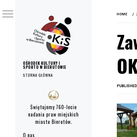
do
Skip
treści
to
HOME
content
Za
OK
OŚRODEK KULTURY I
SPORTU W BIERUTOWIE
STORNA GŁÓWNA
PUBLISHE
Primary
Menu
Świętujemy 760-lecie
nadania praw miejskich
miastu Bierutów.
O nas