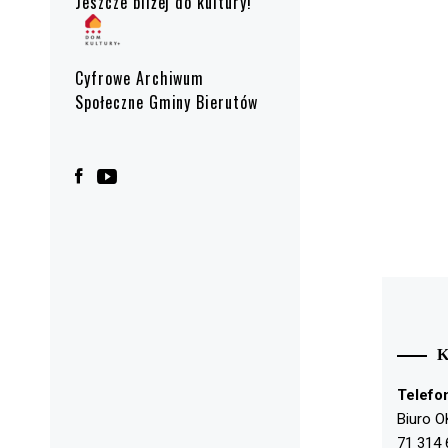
Jeszcze bliżej do kultury!
Cyfrowe Archiwum
Społeczne Gminy Bierutów
Telefo
Biuro O
71 314 