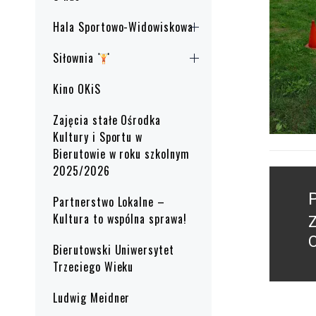
Hala Sportowo-Widowiskowa
Siłownia
Kino OKiS
Zajęcia stałe Ośrodka
Kultury i Sportu w
Bierutowie w roku szkolnym
2025/2026
Nawig
wpisu
Partnerstwo Lokalne –
Kultura to wspólna sprawa!
P
Bierutowski Uniwersytet
p
Trzeciego Wieku
Ludwig Meidner