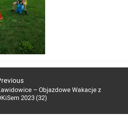
acja
Previous
Zawidowice – Objazdowe Wakacje z
revious
OKiSem 2023 (32)
ost: