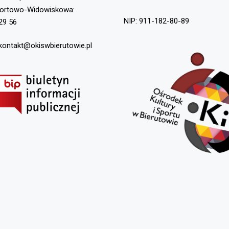
portowo-Widowiskowa:
NIP: 911-182-80-89
29 56
 kontakt@okiswbierutowie.pl