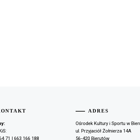
KONTAKT
ADRES
ny:
Ośrodek Kultury i Sportu w Bie
KiS:
ul. Przyjaciół Żołnierza 14A
64 71 | 663 166 188
56-420 Bierutów