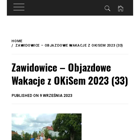
do
treści
Skip
to
HOME
content
ZAWIDOWICE – OBJAZDOWE WAKACJE Z OKISEM 2023 (33)
Zawidowice – Objazdowe
Wakacje z OKiSem 2023 (33)
BY
PUBLISHED ON
9 WRZEŚNIA 2023
OKIS