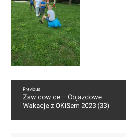
Nawigacja
Previous
wpisu
Zawidowice – Objazdowe
Previous
post:
Wakacje z OKiSem 2023 (33)