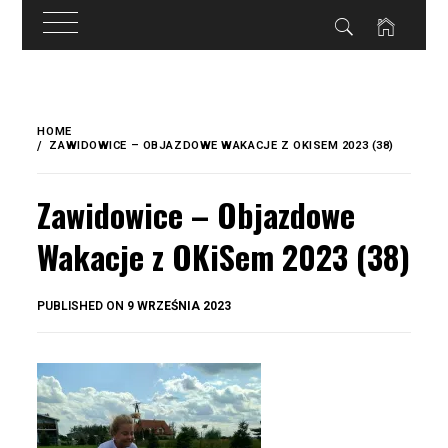
do
treści
Skip
to
HOME
content
ZAWIDOWICE – OBJAZDOWE WAKACJE Z OKISEM 2023 (38)
Zawidowice – Objazdowe
Wakacje z OKiSem 2023 (38)
BY
PUBLISHED ON
9 WRZEŚNIA 2023
OKIS