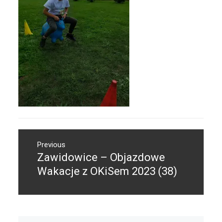
Nawigacja
Previous
wpisu
Zawidowice – Objazdowe
Previous
post:
Wakacje z OKiSem 2023 (38)