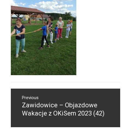
Nawigacja
Previous
wpisu
Zawidowice – Objazdowe
Previous
post:
Wakacje z OKiSem 2023 (42)