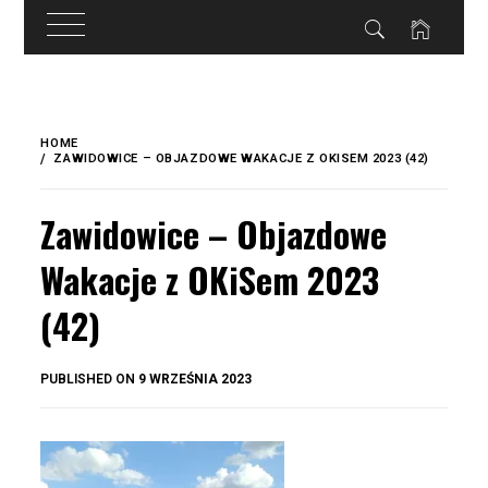
do
treści
Skip
to
HOME
content
ZAWIDOWICE – OBJAZDOWE WAKACJE Z OKISEM 2023 (42)
Zawidowice – Objazdowe
Wakacje z OKiSem 2023
(42)
BY
PUBLISHED ON
9 WRZEŚNIA 2023
OKIS