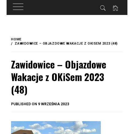
do
treści
Skip
to
HOME
content
ZAWIDOWICE – OBJAZDOWE WAKACJE Z OKISEM 2023 (48)
Zawidowice – Objazdowe
Wakacje z OKiSem 2023
(48)
BY
PUBLISHED ON
9 WRZEŚNIA 2023
OKIS