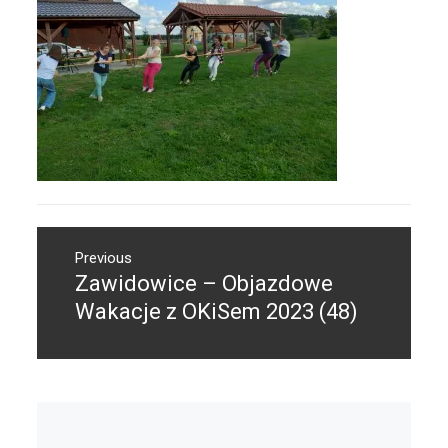
Nawigacja
Previous
wpisu
Zawidowice – Objazdowe
Previous
post:
Wakacje z OKiSem 2023 (48)