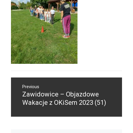
Nawigacja
Previous
wpisu
Zawidowice – Objazdowe
Previous
post:
Wakacje z OKiSem 2023 (51)