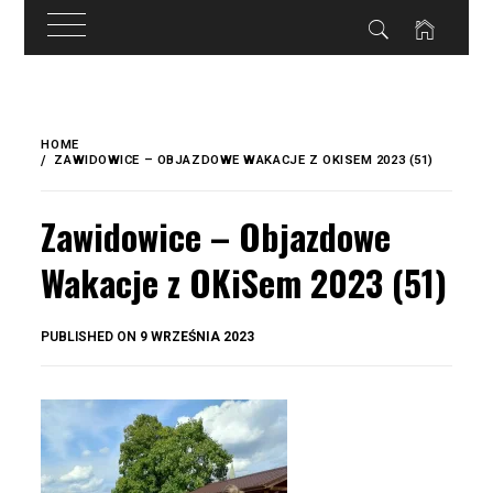
do
treści
Skip
to
HOME
content
ZAWIDOWICE – OBJAZDOWE WAKACJE Z OKISEM 2023 (51)
Zawidowice – Objazdowe
Wakacje z OKiSem 2023 (51)
BY
PUBLISHED ON
9 WRZEŚNIA 2023
OKIS