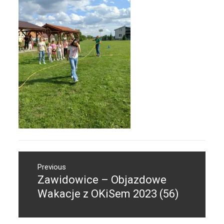
Nawigacja
Previous
wpisu
Zawidowice – Objazdowe
Previous
post:
Wakacje z OKiSem 2023 (56)