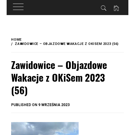
do
treści
Skip
to
HOME
content
ZAWIDOWICE – OBJAZDOWE WAKACJE Z OKISEM 2023 (56)
Zawidowice – Objazdowe
Wakacje z OKiSem 2023
(56)
BY
PUBLISHED ON
9 WRZEŚNIA 2023
OKIS