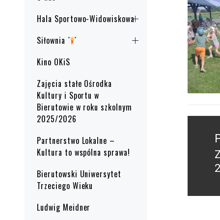
Hala Sportowo-Widowiskowa
Siłownia
Kino OKiS
Zajęcia stałe Ośrodka
Kultury i Sportu w
Bierutowie w roku szkolnym
2025/2026
Nawig
wpisu
Partnerstwo Lokalne –
Kultura to wspólna sprawa!
P
2
Bierutowski Uniwersytet
p
Trzeciego Wieku
Ludwig Meidner