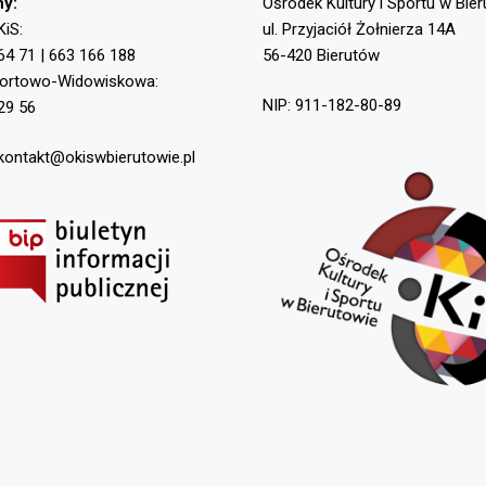
ny:
Ośrodek Kultury i Sportu w Bie
KiS:
ul. Przyjaciół Żołnierza 14A
64 71 | 663 166 188
56-420 Bierutów
portowo-Widowiskowa:
NIP: 911-182-80-89
29 56
 kontakt@okiswbierutowie.pl