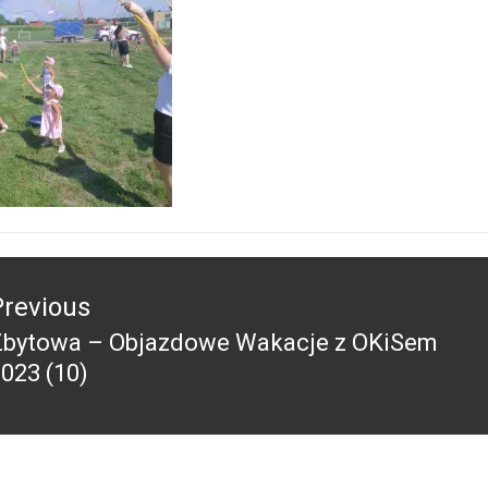
acja
Previous
Zbytowa – Objazdowe Wakacje z OKiSem
revious
023 (10)
ost: