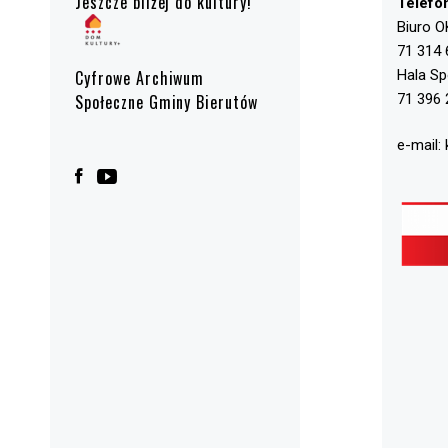
Jeszcze bliżej do kultury!
Telefo
Biuro O
71 314 
Hala S
Cyfrowe Archiwum
71 396 
Społeczne Gminy Bierutów
e-mail: