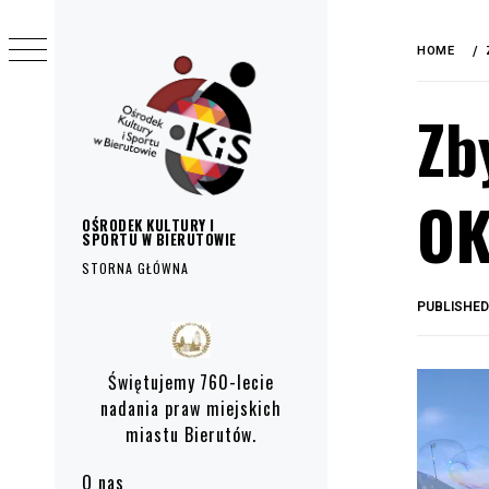
do
Skip
treści
to
HOME
content
Zb
OK
OŚRODEK KULTURY I
SPORTU W BIERUTOWIE
STORNA GŁÓWNA
PUBLISHE
Primary
Menu
Świętujemy 760-lecie
nadania praw miejskich
miastu Bierutów.
O nas