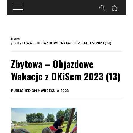
do
treści
Skip
to
HOME
content
ZBYTOWA – OBJAZDOWE WAKACJE Z OKISEM 2023 (13)
Zbytowa – Objazdowe
Wakacje z OKiSem 2023 (13)
BY
PUBLISHED ON
9 WRZEŚNIA 2023
OKIS