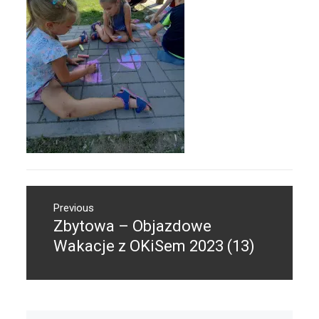
Nawigacja
Previous
wpisu
Zbytowa – Objazdowe
Previous
post:
Wakacje z OKiSem 2023 (13)