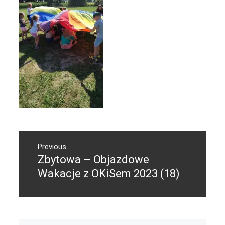
Nawigacja
Previous
wpisu
Zbytowa – Objazdowe
Previous
post:
Wakacje z OKiSem 2023 (18)