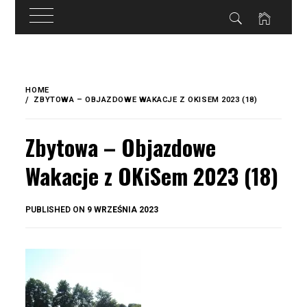
do
treści
Skip
to
HOME
content
ZBYTOWA – OBJAZDOWE WAKACJE Z OKISEM 2023 (18)
Zbytowa – Objazdowe
Wakacje z OKiSem 2023 (18)
BY
PUBLISHED ON
9 WRZEŚNIA 2023
OKIS