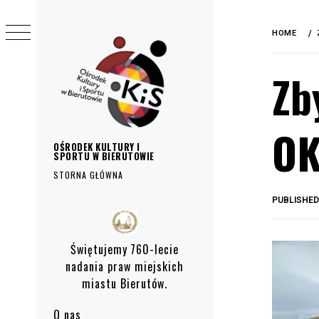
do
Skip
treści
to
HOME
content
Zb
OK
OŚRODEK KULTURY I
SPORTU W BIERUTOWIE
STORNA GŁÓWNA
PUBLISHE
Primary
Menu
Świętujemy 760-lecie
nadania praw miejskich
miastu Bierutów.
O nas