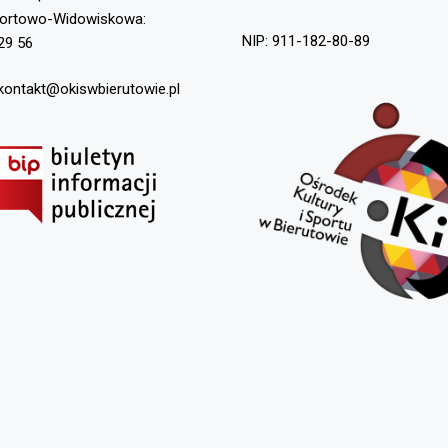
portowo-Widowiskowa:
NIP: 911-182-80-89
29 56
 kontakt@okiswbierutowie.pl