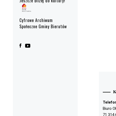
Jeszcze bliżej do kultury!
Cyfrowe Archiwum
Społeczne Gminy Bierutów
Telefo
Biuro O
71 314 