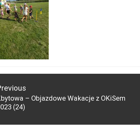
acja
Previous
Zbytowa – Objazdowe Wakacje z OKiSem
revious
023 (24)
ost: