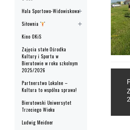
Hala Sportowo-Widowiskowa
Siłownia
Kino OKiS
Zajęcia stałe Ośrodka
Kultury i Sportu w
Bierutowie w roku szkolnym
2025/2026
Nawig
wpisu
Partnerstwo Lokalne –
Kultura to wspólna sprawa!
P
2
Bierutowski Uniwersytet
p
Trzeciego Wieku
Ludwig Meidner