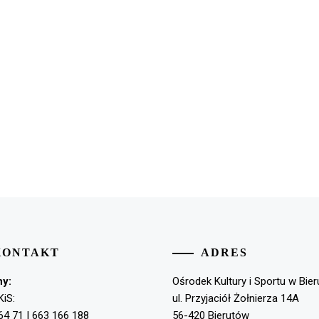
KONTAKT
ADRES
ny:
Ośrodek Kultury i Sportu w Bie
KiS:
ul. Przyjaciół Żołnierza 14A
64 71 | 663 166 188
56-420 Bierutów