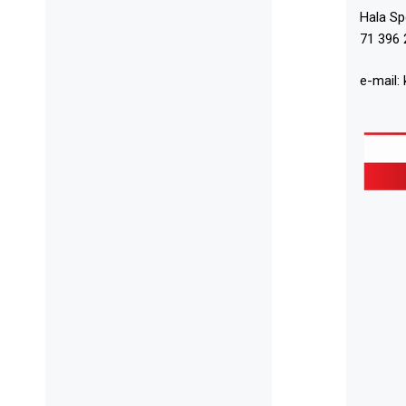
Hala S
71 396 
e-mail: