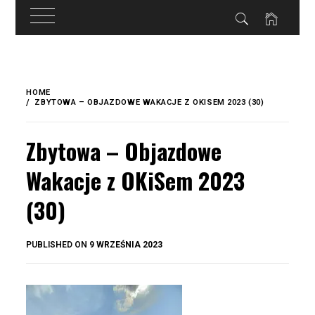
do
treści
Skip
to
HOME
content
ZBYTOWA – OBJAZDOWE WAKACJE Z OKISEM 2023 (30)
Zbytowa – Objazdowe
Wakacje z OKiSem 2023
(30)
BY
PUBLISHED ON
9 WRZEŚNIA 2023
OKIS