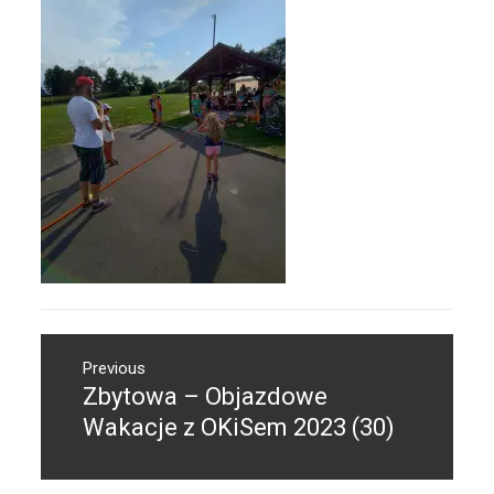
Nawigacja
Previous
wpisu
Zbytowa – Objazdowe
Previous
post:
Wakacje z OKiSem 2023 (30)