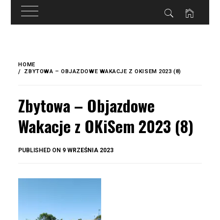
do
treści
Skip
to
HOME
content
ZBYTOWA – OBJAZDOWE WAKACJE Z OKISEM 2023 (8)
Zbytowa – Objazdowe
Wakacje z OKiSem 2023 (8)
BY
PUBLISHED ON
9 WRZEŚNIA 2023
OKIS