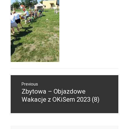
Nawigacja
Previous
wpisu
Zbytowa – Objazdowe
Previous
post:
Wakacje z OKiSem 2023 (8)