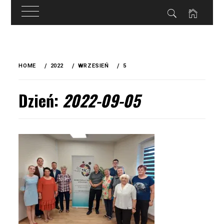
do
treści
Skip
to
HOME
2022
WRZESIEŃ
5
content
Dzień:
2022-09-05