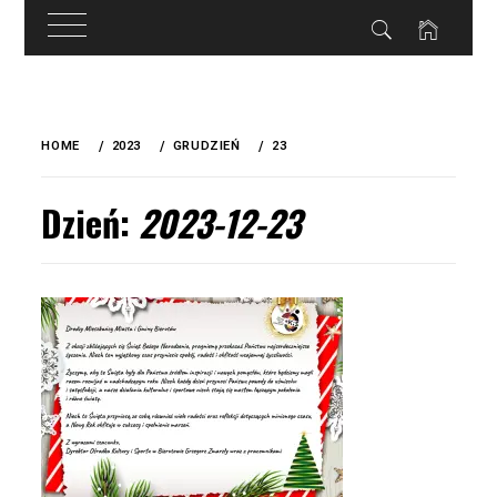
do
treści
Skip
to
HOME
2023
GRUDZIEŃ
23
content
Dzień:
2023-12-23