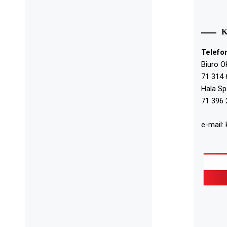
Telefo
Biuro O
71 314 
Hala S
71 396 
e-mail: