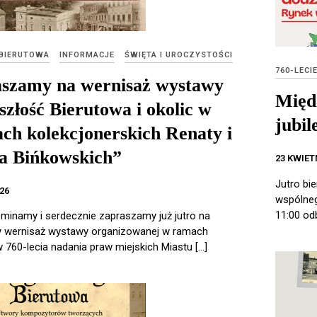
 BIERUTOWA
INFORMACJE
ŚWIĘTA I UROCZYSTOŚCI
760-LECI
szamy na wernisaż wystawy
Międ
szłość Bierutowa i okolic w
jubi
ach kolekcjonerskich Renaty i
a Bińkowskich”
23 KWIET
Jutro bi
26
wspólneg
11:00 od
minamy i serdecznie zapraszamy już jutro na
y wernisaż wystawy organizowanej w ramach
760-lecia nadania praw miejskich Miastu […]