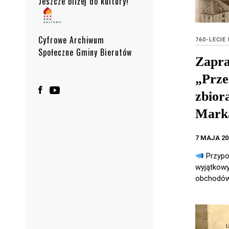
Jeszcze bliżej do kultury!
Cyfrowe Archiwum
760-LECIE
Społeczne Gminy Bierutów
Zapra
„Prze
zbior
Mark
7 MAJA 20
Przypo
wyjątkow
obchodów 