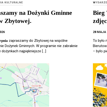
IA KULTURALNE
WYDARZE
szamy na Dożynki Gminne
Bieg 
w Zbytowej.
zdjęc
2026
28 MAJA 
𝐢𝐞𝐫𝐩𝐧𝐢𝐚 zapraszamy do Zbytowej na wspólne
To było 
ie Dożynek Gminnych. W programie nie zabraknie
Bierutow
w dożynkach najpiękniejsze […]
– było pi