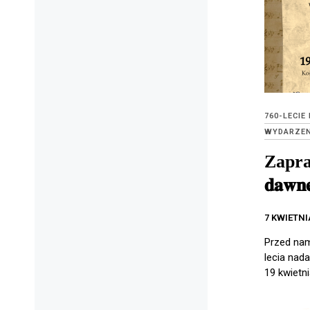
760-LECIE
WYDARZEN
Zapras
𝐝𝐚𝐰𝐧
7 KWIETNI
Przed na
lecia nad
19 kwietni