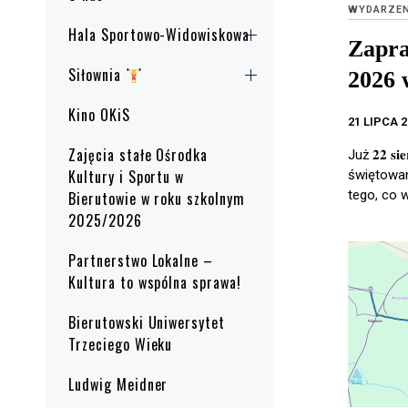
WYDARZEN
Hala Sportowo-Widowiskowa
Zapra
Siłownia
2026 
Kino OKiS
21 LIPCA 
Zajęcia stałe Ośrodka
Już 𝟐𝟐 𝐬
Kultury i Sportu w
świętowan
tego, co 
Bierutowie w roku szkolnym
2025/2026
Partnerstwo Lokalne –
Kultura to wspólna sprawa!
Bierutowski Uniwersytet
Trzeciego Wieku
Ludwig Meidner