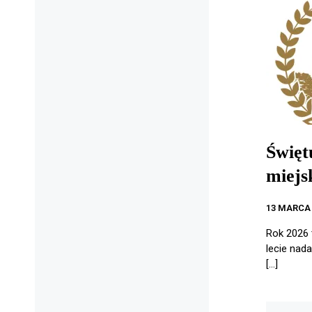
Święt
miejs
13 MARCA 
Rok 2026 
lecie nad
[…]