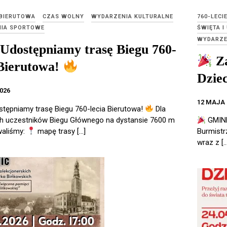
 BIERUTOWA
CZAS WOLNY
WYDARZENIA KULTURALNE
760-LECI
IA SPORTOWE
ŚWIĘTA I
WYDARZE
Udostępniamy trasę Biegu 760-
Za
 Bierutowa!
Dziec
026
12 MAJA 
tępniamy trasę Biegu 760-lecia Bierutowa!
Dla
h uczestników Biegu Głównego na dystansie 7600 m
GMINN
waliśmy:
mapę trasy […]
Burmistr
wraz z […