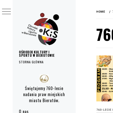
do
Skip
treści
to
HOME
content
76
OŚRODEK KULTURY I
SPORTU W BIERUTOWIE
STORNA GŁÓWNA
Primary
Menu
Świętujemy 760-lecie
nadania praw miejskich
miastu Bierutów.
760-LECIE
O nas