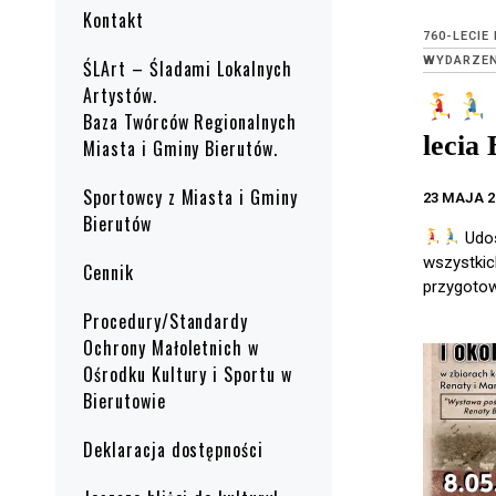
Kontakt
760-LECIE
WYDARZEN
ŚLArt – Śladami Lokalnych
Artystów.
Baza Twórców Regionalnych
lecia
Miasta i Gminy Bierutów.
Sportowcy z Miasta i Gminy
23 MAJA 2
Bierutów
Udos
wszystkic
Cennik
przygoto
Procedury/Standardy
Ochrony Małoletnich w
Ośrodku Kultury i Sportu w
Bierutowie
Deklaracja dostępności