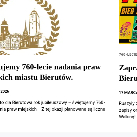
760-LECI
ujemy 760-lecie nadania praw
Zapr
kich miastu Bierutów.
Bier
2026
17 MARCA
to dla Bierutowa rok jubileuszowy – świętujemy 760-
Ruszyły 
ania praw miejskich. Z tej okazji planowane są liczne
zapisy o
Walking!