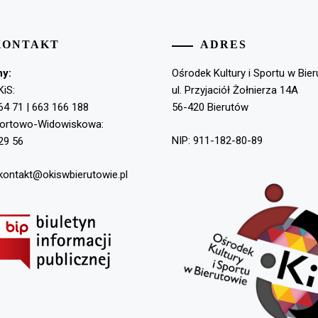
KONTAKT
ADRES
ny:
Ośrodek Kultury i Sportu w Bie
KiS:
ul. Przyjaciół Żołnierza 14A
64 71 | 663 166 188
56-420 Bierutów
portowo-Widowiskowa:
NIP: 911-182-80-89
29 56
 kontakt@okiswbierutowie.pl