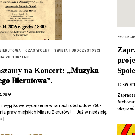
760-LECI
Zapr
 BIERUTOWA
CZAS WOLNY
ŚWIĘTA I UROCZYSTOŚCI
IA KULTURALNE
proj
zamy na Koncert: „𝐌𝐮𝐳𝐲𝐤𝐚
Społ
𝐠𝐨 𝐁𝐢𝐞𝐫𝐮𝐭𝐨𝐰𝐚”.
10 KWIET
A 2026
Zaprasza
Archiwum
mi wyjątkowe wydarzenie w ramach obchodów 760-
obejrzeć
ania praw miejskich Miastu Bierutów! Już w niedzielę,
a […]