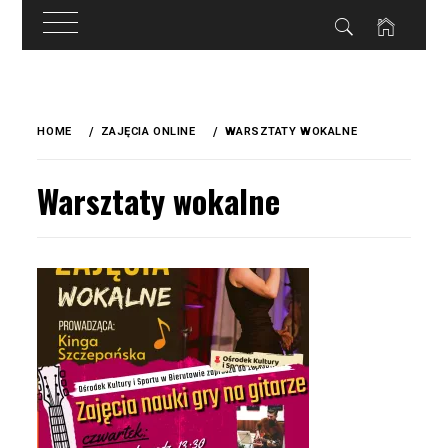
do
treści
Skip
to
HOME
ZAJĘCIA ONLINE
WARSZTATY WOKALNE
content
Warsztaty wokalne