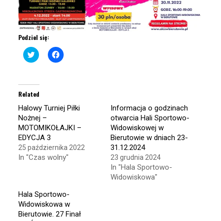
Podziel się:
Click
Click
to
to
share
share
on
on
Twitter
Facebook
(Opens
(Opens
in
in
Related
new
new
window)
window)
Halowy Turniej Piłki
Informacja o godzinach
Nożnej –
otwarcia Hali Sportowo-
MOTOMIKOŁAJKI –
Widowiskowej w
EDYCJA 3
Bierutowie w dniach 23-
31.12.2024
25 października 2022
In "Czas wolny"
23 grudnia 2024
In "Hala Sportowo-
Widowiskowa"
Hala Sportowo-
Widowiskowa w
Bierutowie. 27 Finał