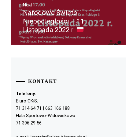
Next
Narodowe Święto
Next
post:
Niepodległości – 11
Listopada 2022 r.
KONTAKT
Telefony:
Biuro OKiS:
71 314 64 71 | 663 166 188
Hala Sportowo-Widowiskowa:
71 396 29 56