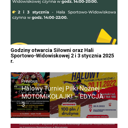
Godziny otwarcia Siłowni oraz Hali
Sportowo-Widowiskowej 2 i 3 stycznia 2025
r.
Nawigacja
Previous
wpisu
Halowy Turniej Piłki Nożnej –
Previous
post:
MOTOMIKOŁAJKI – EDYCJA
3