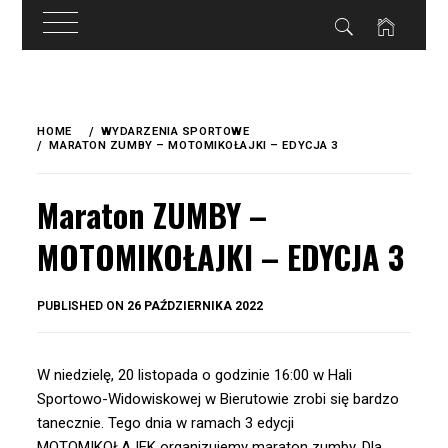
do
treści
Skip
to
HOME
WYDARZENIA SPORTOWE
content
MARATON ZUMBY – MOTOMIKOŁAJKI – EDYCJA 3
Maraton ZUMBY –
MOTOMIKOŁAJKI – EDYCJA 3
BY
PUBLISHED ON
26 PAŹDZIERNIKA 2022
OKIS
W niedzielę, 20 listopada o godzinie 16:00 w Hali
Sportowo-Widowiskowej w Bierutowie zrobi się bardzo
tanecznie. Tego dnia w ramach 3 edycji
MOTOMIKOŁAJEK organizujemy maraton zumby. Dla