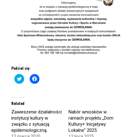
Podziel się:
Click
Click
to
to
share
share
on
on
Twitter
Facebook
(Opens
(Opens
in
in
Related
new
new
window)
window)
Zawieszenie działalności
Nabór wniosków w
instytucji kultury w
ramach projektu „Dom
związku z sytuacją
Kultury+ Inicjatywy
epidemiologiczną.
Lokalne” 2025
12 marca 2020
12 lipca 2025