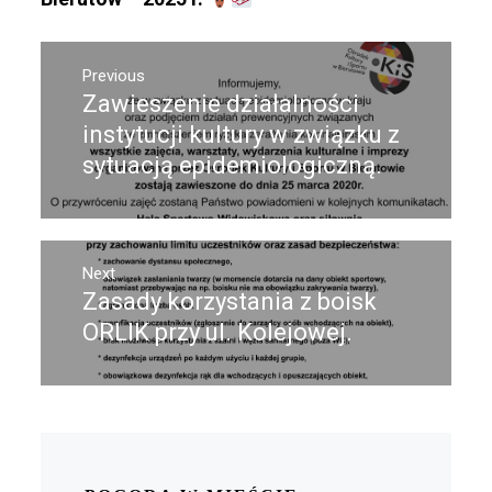
Nawigacja
Previous
wpisu
Zawieszenie działalności
Previous
post:
instytucji kultury w związku z
sytuacją epidemiologiczną.
Next
Zasady korzystania z boisk
Next
post:
ORLIK przy ul. Kolejowej.