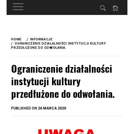
do
treści
Skip
to
HOME
INFORMACJE
content
OGRANICZENIE DZIAŁALNOŚCI INSTYTUCJI KULTURY
PRZEDŁUŻONE DO ODWOŁANIA.
Ograniczenie działalności
instytucji kultury
przedłużone do odwołania.
BY
PUBLISHED ON
26 MARCA 2020
OKIS