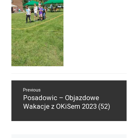
Nawigacja
Previous
wpisu
Posadowic – Objazdowe
Previous
post:
Wakacje z OKiSem 2023 (52)