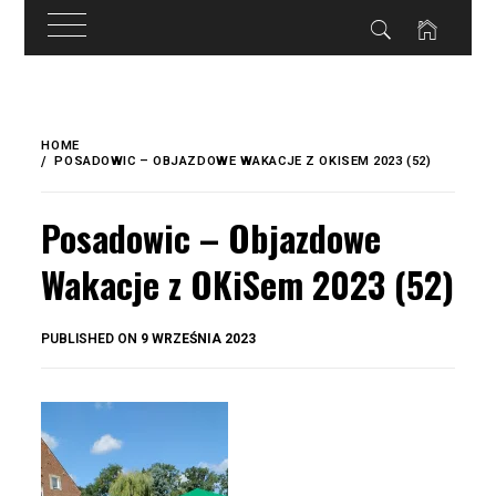
do
treści
Skip
to
HOME
content
POSADOWIC – OBJAZDOWE WAKACJE Z OKISEM 2023 (52)
Posadowic – Objazdowe
Wakacje z OKiSem 2023 (52)
BY
PUBLISHED ON
9 WRZEŚNIA 2023
OKIS